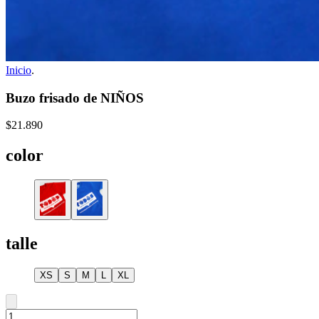
Inicio
.
Buzo frisado de NIÑOS
$21.890
color
talle
XS
S
M
L
XL